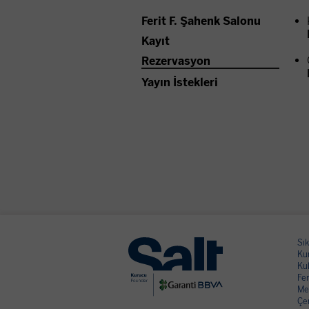
Ferit F. Şahenk Salonu
Kayıt
Rezervasyon
Yayın İstekleri
Sık
Kur
Kul
Fer
Me
Çer